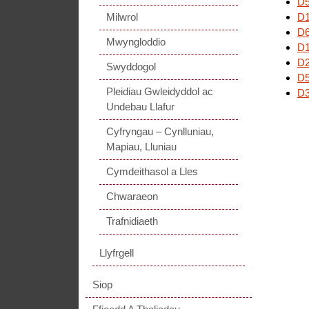
D5
Milwrol
D1
D6
Mwyngloddio
D1
D2
Swyddogol
D5
Pleidiau Gwleidyddol ac
D3
Undebau Llafur
Cyfryngau – Cynlluniau,
Mapiau, Lluniau
Cymdeithasol a Lles
Chwaraeon
Trafnidiaeth
Llyfrgell
Siop