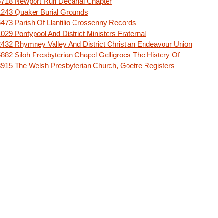
718 Newport Ruri Decanal Chapter
243 Quaker Burial Grounds
473 Parish Of Llantilio Crossenny Records
029 Pontypool And District Ministers Fraternal
432 Rhymney Valley And District Christian Endeavour Union
882 Siloh Presbyterian Chapel Gelligroes The History Of
915 The Welsh Presbyterian Church, Goetre Registers