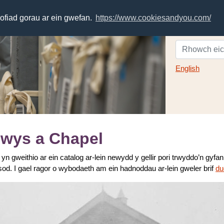
rofiad gorau ar ein gwefan.
https://www.cookiesandyou.com/
English
lwys a Chapel
n gweithio ar ein catalog ar-lein newydd y gellir pori trwyddo’n gyf
sod. I gael ragor o wybodaeth am ein hadnoddau ar-lein gweler brif
du