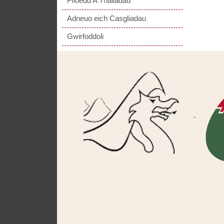
Ffioedd A Thaliadau
Adneuo eich Casgliadau
Gwirfoddoli