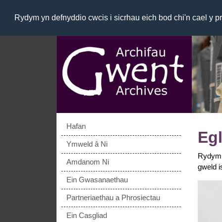
Rydym yn defnyddio cwcis i sicrhau eich bod chi'n cael y p
Hafan
Eg
Ymweld â Ni
Rydym y
Amdanom Ni
gweld i
Ein Gwasanaethau
Partneriaethau a Phrosiectau
Ein Casgliad