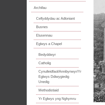
Archifau
Celfyddydau ac Adloniant
Busnes
Elusennau
Eglwys a Chapel
Bedyddwyr
Catholig
Cynulleidfaol/Annibynwyr/Yr
Eglwys Ddiwygiedig
Unedig
Methodistiaid
Yr Eglwys yng Nghymru