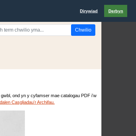
Dirywiad
Derbyn
Chwilio
an gwbl, ond yn y cyfamser mae catalogau PDF i'w
dalen Casgliadau'r Archifau.