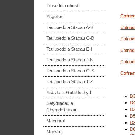
Trosedd a chosb
Cofres
Ysgolion
Teuluoedd a Stadau A-B
Cofnod
Teuluoedd a Stadau C-D
Cofnodi
Teuluoedd a Stadau E-I
Cofnodi
Teuluoedd a Stadau J-N
Cofnod
Teuluoedd a Stadau O-S
Cofres
Teuluoedd a Stadau T-Z
Ysbytai a Gofal Iechyd
D3
D4
Sefydliadau a
D2
Chymdeithasau
D5
Maenorol
D3
D6
Morwrol