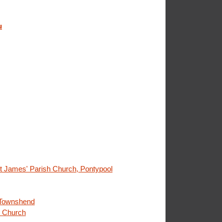
u
St James' Parish Church, Pontypool
 Townshend
e Church