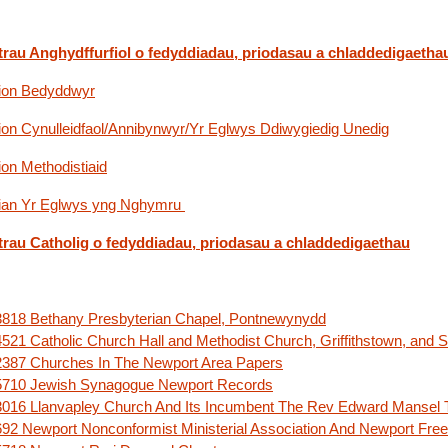
trau Anghydffurfiol o fedyddiadau, priodasau a chladdedigaetha
ion Bedyddwyr
on Cynulleidfaol/Annibynwyr/Yr Eglwys Ddiwygiedig Unedig
on Methodistiaid
ian Yr Eglwys yng Nghymru
trau Catholig o fedyddiadau, priodasau a chladdedigaethau
818 Bethany Presbyterian Chapel, Pontnewynydd
521 Catholic Church Hall and Methodist Church, Griffithstown, and 
387 Churches In The Newport Area Papers
710 Jewish Synagogue Newport Records
016 Llanvapley Church And Its Incumbent The Rev Edward Mansel
92 Newport Nonconformist Ministerial Association And Newport Fre