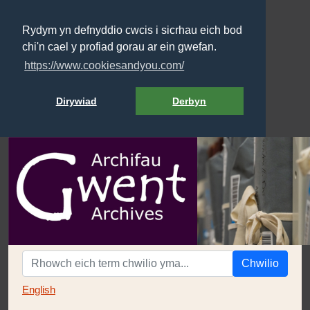
Rydym yn defnyddio cwcis i sicrhau eich bod
chi'n cael y profiad gorau ar ein gwefan.
https://www.cookiesandyou.com/
Dirywiad
Derbyn
Chwilio
English