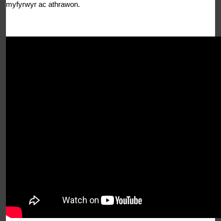
myfyrwyr ac athrawon.