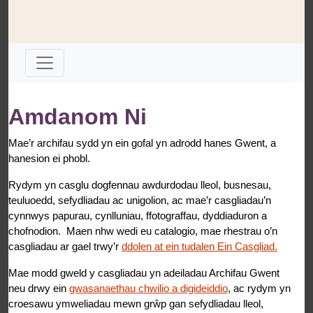
Amdanom Ni
Mae’r archifau sydd yn ein gofal yn adrodd hanes Gwent, a
hanesion ei phobl.
Rydym yn casglu dogfennau awdurdodau lleol, busnesau,
teuluoedd, sefydliadau ac unigolion, ac mae’r casgliadau’n
cynnwys papurau, cynlluniau, ffotograffau, dyddiaduron a
chofnodion. Maen nhw wedi eu catalogio, mae rhestrau o’n
casgliadau ar gael trwy’r
ddolen at ein tudalen Ein Casgliad.
Mae modd gweld y casgliadau yn adeiladau Archifau Gwent
neu drwy ein
gwasanaethau chwilio a digideiddio
, ac rydym yn
croesawu ymweliadau mewn grŵp gan sefydliadau lleol,