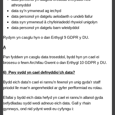
athronyddol
data sy’n ymwneud ag iechyd
data personol yn datgelu aelodaeth o undeb llafur
data syn ymwneud â chyfeiriadedd rhywiol unigolyn
data personol yn datgelu barn wleidyddol
Rydym yn casglu hyn o dan Erthygl 9 GDPR y DU.
A
Pan fyddwn yn casglu data troseddol, bydd hyn yn cael ei
brosesu o fewn Archifau Gwent o dan Erthygl 10 GDPR y DU.
6) Pwy sydd yn cael defnyddio’ch data?
Bydd eich data’n cael ei rannu’n fewnol yn unig gyda’r staff
priodol lle mae’n angenrheidiol ar gyfer perfformiad eu rolau.
Efallai y bydd eich data hefyd yn cael ei rannu’n allanol gyda
sefydliadau sydd wedi adneuo eich data. Gall y rhain
gynnwys, ond nid ydynt wedi eu cyfyngu i: