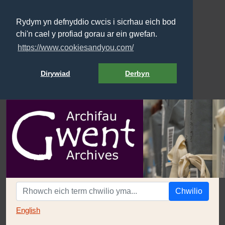
Rydym yn defnyddio cwcis i sicrhau eich bod
chi'n cael y profiad gorau ar ein gwefan.
https://www.cookiesandyou.com/
Dirywiad
Derbyn
Chwilio
English