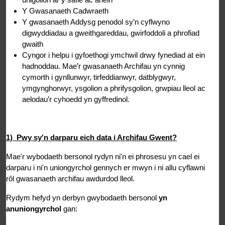
Y Gwasanaeth Cadwraeth
Y gwasanaeth Addysg penodol sy’n cyflwyno
digwyddiadau a gweithgareddau, gwirfoddoli a phrofiad
gwaith
Cyngor i helpu i gyfoethogi ymchwil drwy fynediad at ein
hadnoddau. Mae’r gwasanaeth Archifau yn cynnig
cymorth i gynllunwyr, tirfeddianwyr, datblygwyr,
ymgynghorwyr, ysgolion a phrifysgolion, grwpiau lleol ac
aelodau’r cyhoedd yn gyffredinol.
1) Pwy sy'n darparu eich data i Archifau Gwent?
Mae'r wybodaeth bersonol rydyn ni'n ei phrosesu yn cael ei
darparu i ni'n uniongyrchol gennych er mwyn i ni allu cyflawni
rôl gwasanaeth archifau awdurdod lleol.
Rydym hefyd yn derbyn gwybodaeth bersonol
yn
anuniongyrchol
gan: