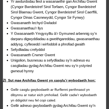
Yr awdurdodau lleol a wasanaethir gan Archifau Gwent
(Cyngor Bwrdeistref Sirol Torfaen, Cyngor Bwrdeistref
Sirol Blaenau Gwent, Cyngor Bwrdeistref Sirol Caerffili,
Cyngor Dinas Casnewydd, Cyngor Sir Fynwy)
Gwasanaeth Iechyd Gwladol
Gwasanaethau’r llys
Y Gwasanaeth Ymgysylltu â'r Gymuned arbennig sy'n
darparu digwyddiadau a gweithgareddau, gwasanaethau
addysg, cyfleoedd i wirfoddoli a phrofiad gwaith
Sefydliadau crefyddol
Gwasanaeth Crwner Gwent
Unigolion, busnesau a sefydliadau sy’n adneuo eu
casgliadau gydag Archifau Gwent neu sy’n ystyried
gwneud hynny
2)
Sut mae Archifau Gwent yn casglu’r wybodaeth hon:
Gellir casglu gwybodaeth ar ffurflenni perthnasol yn
dibynnu ar natur eich ymholiad. Gellir cadw’r wybodaeth
yn ddigidol neu fel copi caled.
Gellir adneuo gwybodaeth gydag Archifau Gwent sy’n