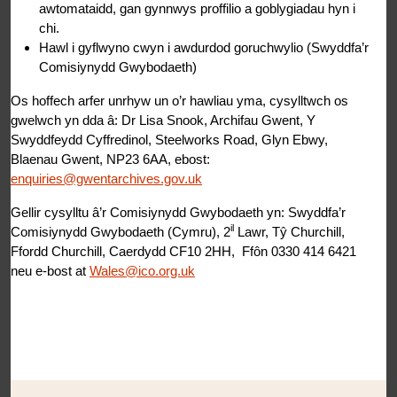
awtomataidd, gan gynnwys proffilio a goblygiadau hyn i
chi.
Hawl i gyflwyno cwyn i awdurdod goruchwylio (Swyddfa’r
Comisiynydd Gwybodaeth)
Os hoffech arfer unrhyw un o’r hawliau yma, cysylltwch os
gwelwch yn dda â: Dr Lisa Snook, Archifau Gwent, Y
Swyddfeydd Cyffredinol, Steelworks Road, Glyn Ebwy,
Blaenau Gwent, NP23 6AA, ebost:
enquiries@gwentarchives.gov.uk
Gellir cysylltu â’r Comisiynydd Gwybodaeth yn: Swyddfa’r
il
Comisiynydd Gwybodaeth (Cymru), 2
Lawr, Tŷ Churchill,
Ffordd Churchill, Caerdydd CF10 2HH, Ffôn 0330 414 6421
neu e-bost at
Wales@ico.org.uk