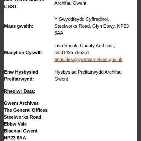
Archifau Gwent
CBST:
Y Swyddfeydd Cyffredinol,
Maes gwaith:
Steelworks Road, Glyn Ebwy, NP23
6AA
Lisa Snook, County Archivist,
Manylion Cyswllt
tel:01495 766261
enquiries@gwentarchives.gov.uk
Enw Hysbysiad
Hysbysiad Preifatrwydd Archifau
Preifatrwydd:
Gwent
Rheolwr Data:
Gwent Archives
The General Offices
Steelworks Road
Ebbw Vale
Blaenau Gwent
NP23 6AA