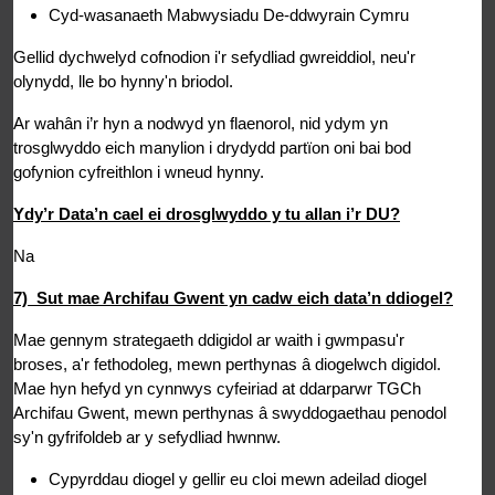
Cyd-wasanaeth Mabwysiadu De-ddwyrain Cymru
Gellid dychwelyd cofnodion i'r sefydliad gwreiddiol, neu'r
olynydd, lle bo hynny'n briodol.
Ar wahân i’r hyn a nodwyd yn flaenorol, nid ydym yn
trosglwyddo eich manylion i drydydd partïon oni bai bod
gofynion cyfreithlon i wneud hynny.
Ydy’r Data’n cael ei drosglwyddo y tu allan i’r DU?
Na
7) Sut mae Archifau Gwent yn cadw eich data’n ddiogel?
Mae gennym strategaeth ddigidol ar waith i gwmpasu'r
broses, a'r fethodoleg, mewn perthynas â diogelwch digidol.
Mae hyn hefyd yn cynnwys cyfeiriad at ddarparwr TGCh
Archifau Gwent, mewn perthynas â swyddogaethau penodol
sy'n gyfrifoldeb ar y sefydliad hwnnw.
Cypyrddau diogel y gellir eu cloi mewn adeilad diogel