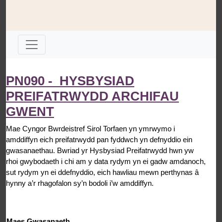
PN090 - HYSBYSIAD
PREIFATRWYDD ARCHIFAU
GWENT
Mae Cyngor Bwrdeistref Sirol Torfaen yn ymrwymo i
amddiffyn eich preifatrwydd pan fyddwch yn defnyddio ein
gwasanaethau. Bwriad yr Hysbysiad Preifatrwydd hwn yw
rhoi gwybodaeth i chi am y data rydym yn ei gadw amdanoch,
sut rydym yn ei ddefnyddio, eich hawliau mewn perthynas â
hynny a’r rhagofalon sy’n bodoli i’w amddiffyn.
Maes Gwasanaeth