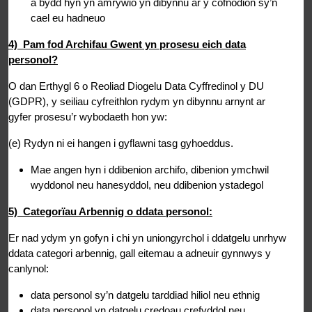
a bydd hyn yn amrywio yn dibynnu ar y cofnodion sy’n
cael eu hadneuo
4) Pam fod Archifau Gwent yn prosesu eich data
personol?
O dan Erthygl 6 o Reoliad Diogelu Data Cyffredinol y DU
(GDPR), y seiliau cyfreithlon rydym yn dibynnu arnynt ar
gyfer prosesu’r wybodaeth hon yw:
(e) Rydyn ni ei hangen i gyflawni tasg gyhoeddus.
Mae angen hyn i ddibenion archifo, dibenion ymchwil
wyddonol neu hanesyddol, neu ddibenion ystadegol
5) Categorïau Arbennig o ddata personol:
Er nad ydym yn gofyn i chi yn uniongyrchol i ddatgelu unrhyw
ddata categori arbennig, gall eitemau a adneuir gynnwys y
canlynol:
data personol sy’n datgelu tarddiad hiliol neu ethnig
data personol yn datgelu credoau crefyddol neu