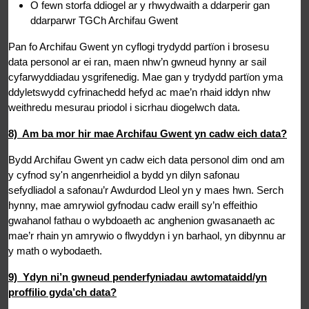
O fewn storfa ddiogel ar y rhwydwaith a ddarperir gan
ddarparwr TGCh Archifau Gwent
Pan fo Archifau Gwent yn cyflogi trydydd partïon i brosesu
data personol ar ei ran, maen nhw’n gwneud hynny ar sail
cyfarwyddiadau ysgrifenedig. Mae gan y trydydd partïon yma
ddyletswydd cyfrinachedd hefyd ac mae’n rhaid iddyn nhw
weithredu mesurau priodol i sicrhau diogelwch data.
8) Am ba mor hir mae Archifau Gwent yn cadw eich data?
Bydd Archifau Gwent yn cadw eich data personol dim ond am
y cyfnod sy'n angenrheidiol a bydd yn dilyn safonau
sefydliadol a safonau’r Awdurdod Lleol yn y maes hwn. Serch
hynny, mae amrywiol gyfnodau cadw eraill sy’n effeithio
gwahanol fathau o wybdoaeth ac anghenion gwasanaeth ac
mae’r rhain yn amrywio o flwyddyn i yn barhaol, yn dibynnu ar
y math o wybodaeth.
9) Ydyn ni’n gwneud penderfyniadau awtomataidd/yn
proffilio gyda’ch data?