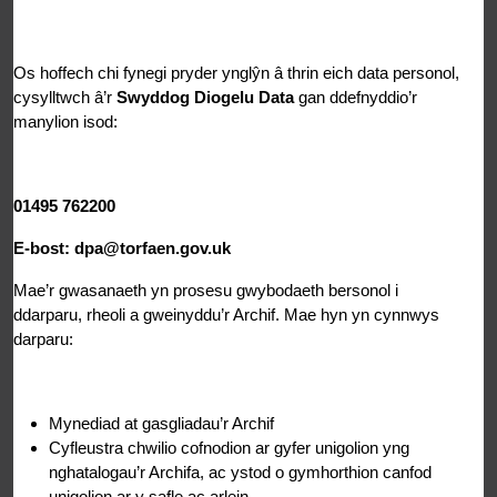
Os hoffech chi fynegi pryder ynglŷn â thrin eich data personol,
cysylltwch â’r
Swyddog Diogelu Data
gan ddefnyddio’r
manylion isod:
01495 762200
E-bost: dpa@torfaen.gov.uk
Mae’r gwasanaeth yn prosesu gwybodaeth bersonol i
ddarparu, rheoli a gweinyddu’r Archif. Mae hyn yn cynnwys
darparu:
Mynediad at gasgliadau’r Archif
Cyfleustra chwilio cofnodion ar gyfer unigolion yng
nghatalogau’r Archifa, ac ystod o gymhorthion canfod
unigolion ar y safle ac arlein