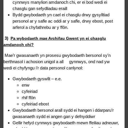
cynnwys manylion amdanoch chi, er ei bod wedi ei
chasglu gan sefydliadau eraill
Bydd gwybodaeth yn cael ei chasglu drwy gysylltiad
personol ar y safle ac oddi ar y safle, drwy ebost, post
arferol a chyfathrebu ar y ffôn.
3)
Pa wybodaeth mae Archifau Gwent yn ei chasglu
amdanoch chi?
Mae’r gwasanaeth yn prosesu gwybodaeth bersonol sy’n
berthnasol i achosion unigol a all gynnwys, ond nad yw
wedi ei chyfyngu i’r data personol canlynol:
Gwybodaeth gyswllt – e.e.
enw
cyfeiriad
rhif ffôn
cyfeiriad ebost
Gwybodaeth bersonol arall sydd ei hangen i ddarparu’r
gwasanaeth sydd ei angen gan y defnyddiwr
Gellir hefyd cynnwys gwybodaeth mewn ffeiliau adneuwr,