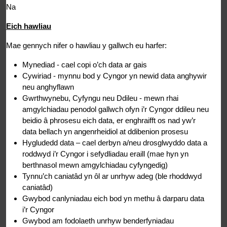
Na
Eich hawliau
Mae gennych nifer o hawliau y gallwch eu harfer:
Mynediad - cael copi o’ch data ar gais
Cywiriad - mynnu bod y Cyngor yn newid data anghywir
neu anghyflawn
Gwrthwynebu, Cyfyngu neu Ddileu - mewn rhai
amgylchiadau penodol gallwch ofyn i’r Cyngor ddileu neu
beidio â phrosesu eich data, er enghraifft os nad yw’r
data bellach yn angenrheidiol at ddibenion prosesu
Hygludedd data – cael derbyn a/neu drosglwyddo data a
roddwyd i’r Cyngor i sefydliadau eraill (mae hyn yn
berthnasol mewn amgylchiadau cyfyngedig)
Tynnu’ch caniatâd yn ôl ar unrhyw adeg (ble rhoddwyd
caniatâd)
Gwybod canlyniadau eich bod yn methu â darparu data
i’r Cyngor
Gwybod am fodolaeth unrhyw benderfyniadau